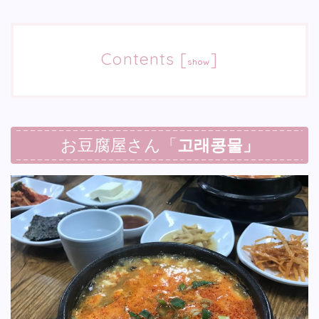
Contents
[
]
show
お豆腐屋さん「
고래콩물」