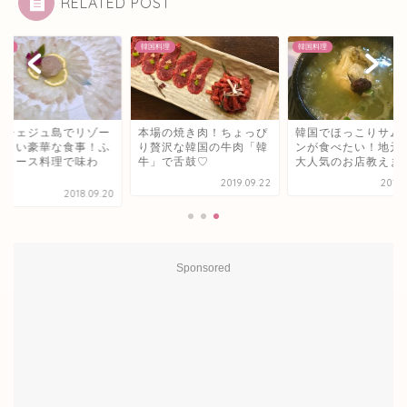
RELATED POST
料理
韓国料理
韓国料理
国チェジュ島でリゾー
本場の焼き肉！ちょっぴ
韓国でほっこりサム
らしい豪華な食事！ふ
り贅沢な韓国の牛肉「韓
ンが食べたい！地元
をコース料理で味わ
牛」で舌鼓♡
大人気のお店教えま
.
2019.09.22
2018.
2018.09.20
Sponsored