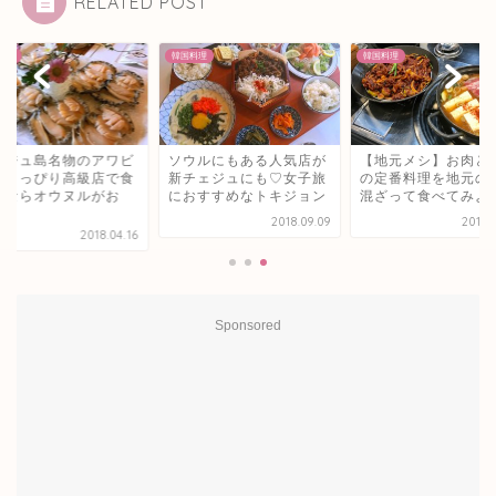
RELATED POST
料理
韓国料理
韓国料理
ェジュ島名物のアワビ
ソウルにもある人気店が
【地元メシ】お肉と
ちょっぴり高級店で食
新チェジュにも♡女子旅
の定番料理を地元の
るならオウヌルがお
におすすめなトキジョン
混ざって食べてみよ
.
2018.09.09
2019.
2018.04.16
Sponsored