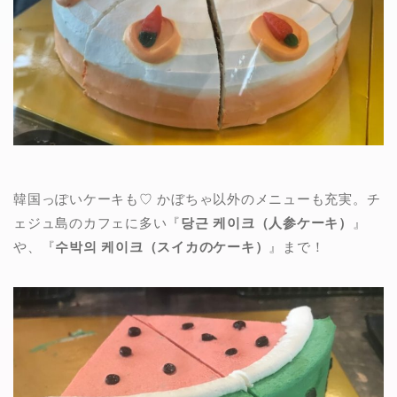
韓国っぽいケーキも♡ かぼちゃ以外のメニューも充実。チ
ェジュ島のカフェに多い『
당근 케이크（人参ケーキ）
』
や、『
수박의 케이크（スイカのケーキ）
』まで！