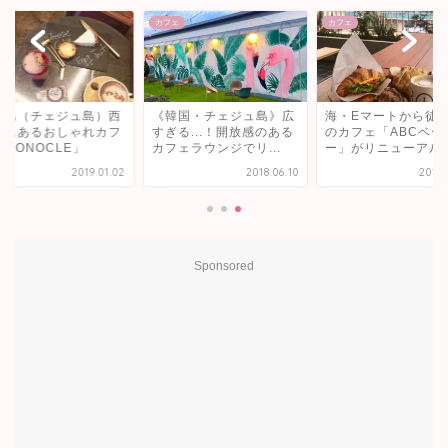
ェ
カフェ
カフェ
州島（チェジュ島）西
《韓国・チェジュ島》広
海・Eマートから徒歩
浦にあるおしゃれカフ
すぎる...！開放感のある
のカフェ「ABCベー
MONOCLE」
カフェラウンジでリ...
ー」がリニューアル..
2019.01.02
2018.06.10
2019.
Sponsored