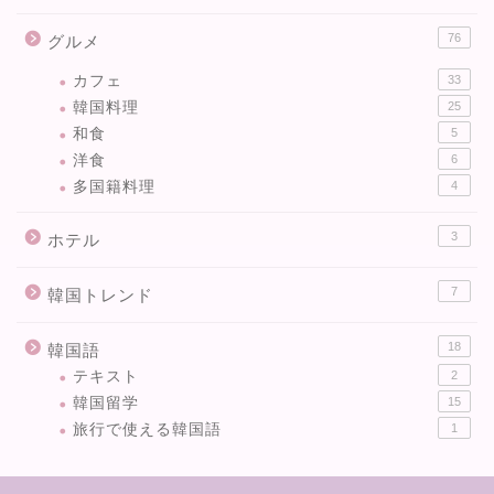
76
グルメ
カフェ
33
韓国料理
25
和食
5
洋食
6
多国籍料理
4
3
ホテル
7
韓国トレンド
18
韓国語
テキスト
2
韓国留学
15
旅行で使える韓国語
1