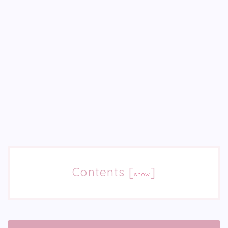
Contents
[
]
show