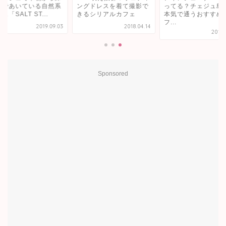
いる自然系
ングドレスを着て撮影で
ってる？チェジュ島民が
ST...
きるシリアルカフェ
本気で通うおすすめカ
カ
フ...
2019.09.03
2018.04.14
2018.09.13
Sponsored