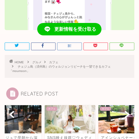
更新情報を受け取る
HOME
グルメ
カフェ
チェジュ島（済州島）のウォルジョンリビーチを一望できるカフェ
「moumoon」
RELATED POST
カフェ
カフェ
早朝から深
SNS映え抜群♡ウェディ
アインシュペナーって知