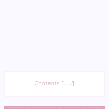
Contents
[
]
show