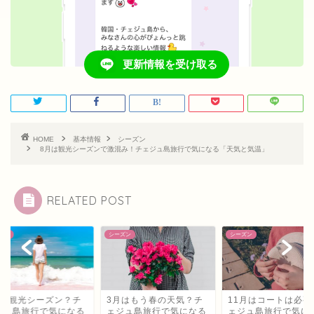
更新情報を受け取る
HOME
基本情報
シーズン
8月は観光シーズンで激混み！チェジュ島旅行で気になる「天気と気温」
RELATED POST
ズン
シーズン
シーズン
月は観光シーズン？チ
3月はもう春の天気？チ
11月はコートは必要
ジュ島旅行で気になる
ェジュ島旅行で気になる
ェジュ島旅行で気に