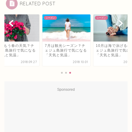
RELATED POST
ズン
シーズン
シーズン
月はもう春の天気？チ
7月は観光シーズン？チ
10月は海で泳げるの
ジュ島旅行で気になる
ェジュ島旅行で気になる
ェジュ島旅行で気に
天気と気温」
「天気と気温」
「天気と気温」
2018.09.27
2018.10.01
2018.
Sponsored