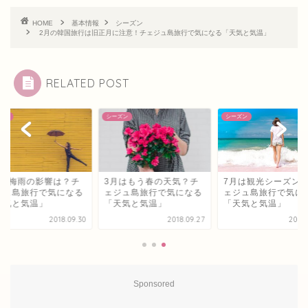
HOME
基本情報
シーズン
2月の韓国旅行は旧正月に注意！チェジュ島旅行で気になる「天気と気温」
RELATED POST
ズン
シーズン
シーズン
月の梅雨の影響は？チ
3月はもう春の天気？チ
7月は観光シーズン
ジュ島旅行で気になる
ェジュ島旅行で気になる
ェジュ島旅行で気に
天気と気温」
「天気と気温」
「天気と気温」
2018.09.30
2018.09.27
2018.
Sponsored