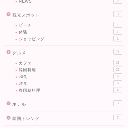
NEWS
2
3
観光スポット
ビーチ
1
体験
1
ショッピング
1
76
グルメ
カフェ
33
韓国料理
25
和食
5
洋食
6
多国籍料理
4
3
ホテル
7
韓国トレンド