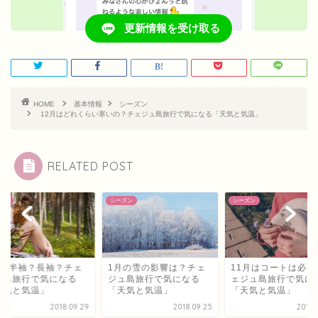
更新情報を受け取る
HOME
基本情報
シーズン
12月はどれくらい寒いの？チェジュ島旅行で気になる「天気と気温」
RELATED POST
ズン
シーズン
シーズン
月は半袖？長袖？チェ
1月の雪の影響は？チェ
11月はコートは必要
ュ島旅行で気になる
ジュ島旅行で気になる
ェジュ島旅行で気に
天気と気温」
「天気と気温」
「天気と気温」
2018.09.29
2018.09.25
2018.