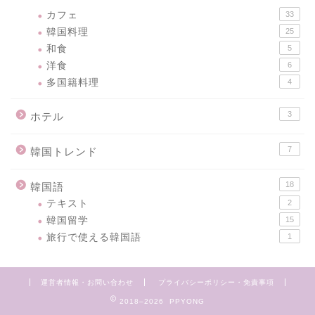
カフェ
33
韓国料理
25
和食
5
洋食
6
多国籍料理
4
3
ホテル
7
韓国トレンド
18
韓国語
テキスト
2
韓国留学
15
旅行で使える韓国語
1
運営者情報・お問い合わせ
プライバシーポリシー・免責事項
2018–2026 PPYONG