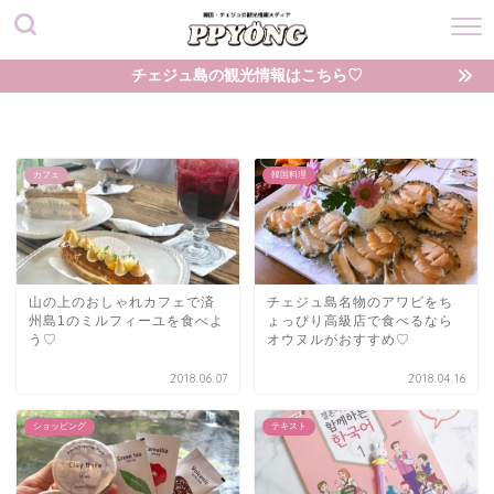
チェジュ島の観光情報はこちら♡
カフェ
韓国料理
山の上のおしゃれカフェで済
チェジュ島名物のアワビをち
州島1のミルフィーユを食べよ
ょっぴり高級店で食べるなら
う♡
オウヌルがおすすめ♡
2018.06.07
2018.04.16
ショッピング
テキスト