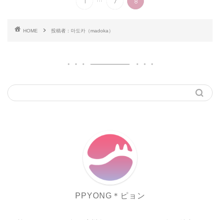
1
7
8
HOME
投稿者：마도카（madoka）
PPYONG＊ピョン