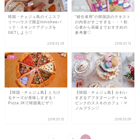
韓国・チェジュ島のイニスフ
”移住者用”の韓国語のテキスト
リーハウスで限定Innisfreeパ
の内容がすごすぎる・・！初
ック・スキンケアグッズを
心者から高級までおすすめの
GETしよう♡
参考書♡
2018.03.28
2018.03.15
洋食
カフェ
【韓国・チェジュ島】とろけ
【韓国・チェジュ島】かわい
るチーズが美味しすぎる！
すぎるアフタヌーンティー＆
Pizza JKで韓国風ピザ♡
ピンクのススキのカフェ・マ
ノルブラン♡
2018.03.10
2018.03.09
...