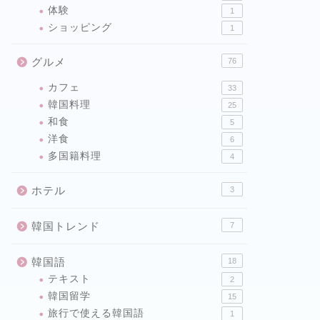
体験
1
ショッピング
1
グルメ
76
カフェ
33
韓国料理
25
和食
5
洋食
6
多国籍料理
4
ホテル
3
韓国トレンド
7
韓国語
18
テキスト
2
韓国留学
15
旅行で使える韓国語
1