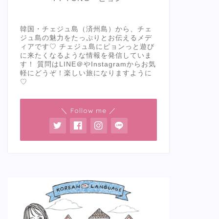
韓国・チェジュ島（済州島）から、チェ
ジュ島の魅力をたっぷりとお伝えるメデ
ィアです♡ チェジュ島にピョンっと遊び
に来たくなるような情報を発信していま
す！ 質問はLINE＠やInstagramからお気
軽にどうぞ！楽しい旅になりますように
♡
＼ Follow me ／