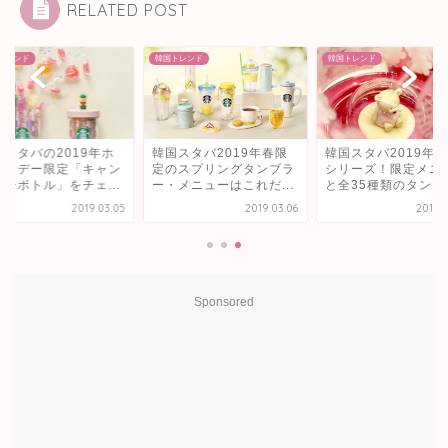
RELATED POST
トレンド
韓国トレンド
韓国トレンド
国スタバの2019年ホ
韓国スタバ2019年春限
韓国スタバ2019年
イトデー限定「キャン
定のスプリングタンブラ
シリーズ！限定メニ
ィーボトル」をチェ...
ー・メニューはこれだ...
と全35種類のタンブ..
2019.03.05
2019.03.06
2019.
Sponsored