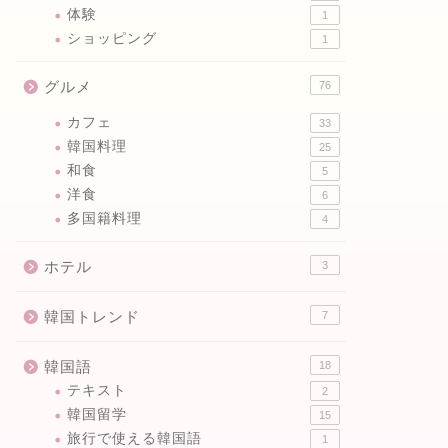
体験
1
ショッピング
1
グルメ
76
カフェ
33
韓国料理
25
和食
5
洋食
6
多国籍料理
4
ホテル
3
韓国トレンド
7
韓国語
18
テキスト
2
韓国留学
15
旅行で使える韓国語
1