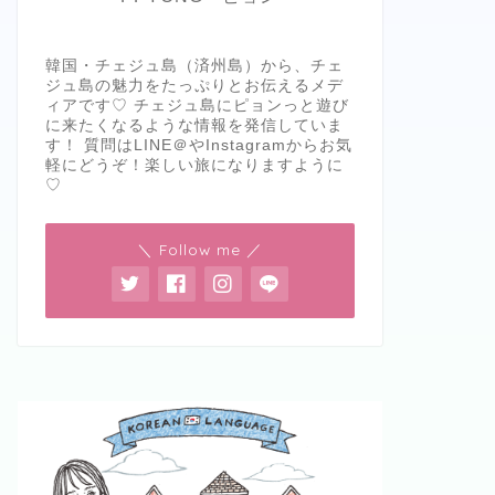
韓国・チェジュ島（済州島）から、チェ
ジュ島の魅力をたっぷりとお伝えるメデ
ィアです♡ チェジュ島にピョンっと遊び
に来たくなるような情報を発信していま
す！ 質問はLINE＠やInstagramからお気
軽にどうぞ！楽しい旅になりますように
♡
＼ Follow me ／